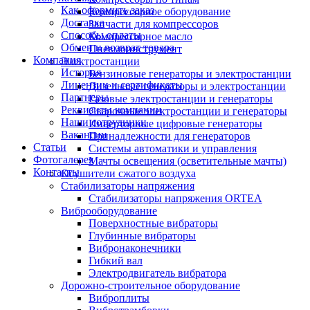
Как оформить заказ
Компрессорное оборудование
Доставка
Запчасти для компрессоров
Способы оплаты
Компрессорное масло
Обмен и возврат товара
Пневмоинструмент
Компания
Электростанции
История
Бензиновые генераторы и электростанции
Лицензии и сертификаты
Дизельные генераторы и электростанции
Партнеры
Газовые электростанции и генераторы
Реквизиты компании
Сварочные электростанции и генераторы
Наши сотрудники
Инверторные цифровые генераторы
Вакансии
Принадлежности для генераторов
Статьи
Системы автоматики и управления
Фотогалерея
Мачты освещения (осветительные мачты)
Контакты
Осушители сжатого воздуха
Cтабилизаторы напряжения
Стабилизаторы напряжения ORTEA
Виброоборудование
Поверхностные вибраторы
Глубинные вибраторы
Вибронаконечники
Гибкий вал
Электродвигатель вибратора
Дорожно-строительное оборудование
Виброплиты