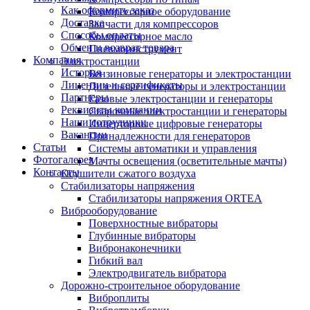
Как оформить заказ
Компрессорное оборудование
Доставка
Запчасти для компрессоров
Способы оплаты
Компрессорное масло
Обмен и возврат товара
Пневмоинструмент
Компания
Электростанции
История
Бензиновые генераторы и электростанции
Лицензии и сертификаты
Дизельные генераторы и электростанции
Партнеры
Газовые электростанции и генераторы
Реквизиты компании
Сварочные электростанции и генераторы
Наши сотрудники
Инверторные цифровые генераторы
Вакансии
Принадлежности для генераторов
Статьи
Системы автоматики и управления
Фотогалерея
Мачты освещения (осветительные мачты)
Контакты
Осушители сжатого воздуха
Cтабилизаторы напряжения
Стабилизаторы напряжения ORTEA
Виброоборудование
Поверхностные вибраторы
Глубинные вибраторы
Вибронаконечники
Гибкий вал
Электродвигатель вибратора
Дорожно-строительное оборудование
Виброплиты