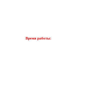
СЕРВИС
КАТАЛОГ
НАШИ РАБОТЫ
Уважаемые клиенты и партнеры.
Время работы:
Пн. – Пт.: с 9:00 до 17:00 Вых. Сб, Вс.
С
Previous
Представляем новую 