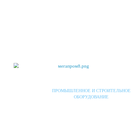
АКЦИИ
ПОКУПАТЕЛЯМ
КОМПАНИЯ
СТАТЬ
ПРОМЫШЛЕННОЕ И СТРОИТЕЛЬНОЕ
ОБОРУДОВАНИЕ
табилизаторы напряжен
линейку Стабилизаторы напряжения ORION, VEGA, ANTARES, GEMINI