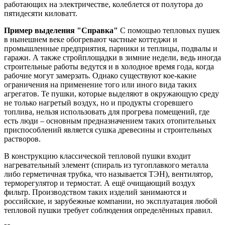
работающих на электричестве, колеблется от полутора до
пятидесяти киловатт.
Пример выделения "Справка"
С помощью тепловых пушек
в нынешнем веке обогревают частные коттеджи и
промышленные предприятия, парники и теплицы, подвалы и
гаражи. А также стройплощадки в зимние недели, ведь иногда
строительные работы ведутся и в холодное время года, когда
рабочие могут замерзать. Однако существуют кое-какие
ограничения на применение того или иного вида таких
агрегатов. Те пушки, которые выделяют в окружающую среду
не только нагретый воздух, но и продукты сгоревшего
топлива, нельзя использовать для прогрева помещений, где
есть люди – основным предназначением таких отопительных
приспособлений является сушка древесины и строительных
растворов.
В конструкцию классической тепловой пушки входит
нагревательный элемент (спираль из тугоплавкого металла
либо герметичная трубка, что называется ТЭН), вентилятор,
терморегулятор и термостат. А ещё очищающий воздух
фильтр. Производством таких изделий занимаются и
российские, и зарубежные компании, но эксплуатация любой
тепловой пушки требует соблюдения определённых правил.