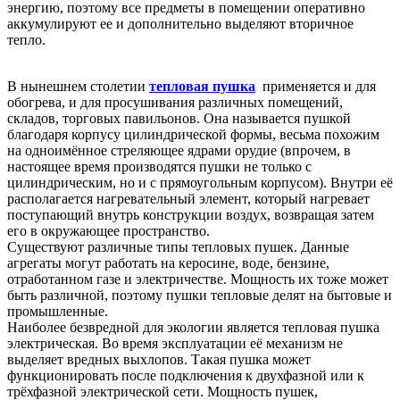
энергию, поэтому все предметы в помещении оперативно
аккумулируют ее и дополнительно выделяют вторичное
тепло.
В нынешнем столетии
тепловая пушка
применяется и для
обогрева, и для просушивания различных помещений,
складов, торговых павильонов. Она называется пушкой
благодаря корпусу цилиндрической формы, весьма похожим
на одноимённое стреляющее ядрами орудие (впрочем, в
настоящее время производятся пушки не только с
цилиндрическим, но и с прямоугольным корпусом). Внутри её
располагается нагревательный элемент, который нагревает
поступающий внутрь конструкции воздух, возвращая затем
его в окружающее пространство.
Существуют различные типы тепловых пушек. Данные
агрегаты могут работать на керосине, воде, бензине,
отработанном газе и электричестве. Мощность их тоже может
быть различной, поэтому пушки тепловые делят на бытовые и
промышленные.
Наиболее безвредной для экологии является тепловая пушка
электрическая. Во время эксплуатации её механизм не
выделяет вредных выхлопов. Такая пушка может
функционировать после подключения к двухфазной или к
трёхфазной электрической сети. Мощность пушек,