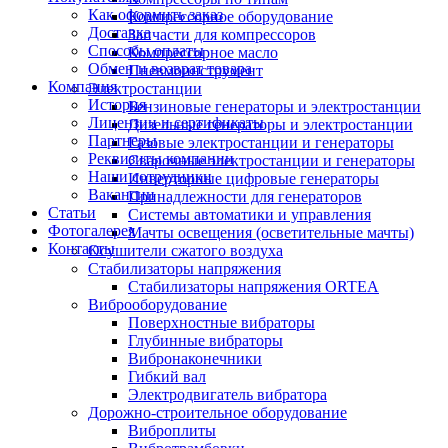
Как оформить заказ
Компрессорное оборудование
Доставка
Запчасти для компрессоров
Способы оплаты
Компрессорное масло
Обмен и возврат товара
Пневмоинструмент
Компания
Электростанции
История
Бензиновые генераторы и электростанции
Лицензии и сертификаты
Дизельные генераторы и электростанции
Партнеры
Газовые электростанции и генераторы
Реквизиты компании
Сварочные электростанции и генераторы
Наши сотрудники
Инверторные цифровые генераторы
Вакансии
Принадлежности для генераторов
Статьи
Системы автоматики и управления
Фотогалерея
Мачты освещения (осветительные мачты)
Контакты
Осушители сжатого воздуха
Cтабилизаторы напряжения
Стабилизаторы напряжения ORTEA
Виброоборудование
Поверхностные вибраторы
Глубинные вибраторы
Вибронаконечники
Гибкий вал
Электродвигатель вибратора
Дорожно-строительное оборудование
Виброплиты