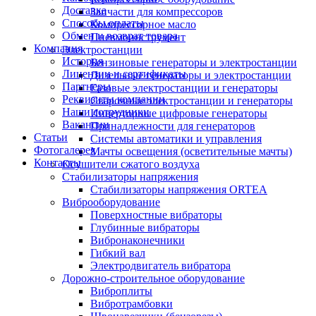
Доставка
Запчасти для компрессоров
Способы оплаты
Компрессорное масло
Обмен и возврат товара
Пневмоинструмент
Компания
Электростанции
История
Бензиновые генераторы и электростанции
Лицензии и сертификаты
Дизельные генераторы и электростанции
Партнеры
Газовые электростанции и генераторы
Реквизиты компании
Сварочные электростанции и генераторы
Наши сотрудники
Инверторные цифровые генераторы
Вакансии
Принадлежности для генераторов
Статьи
Системы автоматики и управления
Фотогалерея
Мачты освещения (осветительные мачты)
Контакты
Осушители сжатого воздуха
Cтабилизаторы напряжения
Стабилизаторы напряжения ORTEA
Виброоборудование
Поверхностные вибраторы
Глубинные вибраторы
Вибронаконечники
Гибкий вал
Электродвигатель вибратора
Дорожно-строительное оборудование
Виброплиты
Вибротрамбовки