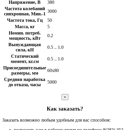
Напряжение, В
380
Частота колебаний
3000
синхронная, Мин.-1
Частота тока, Гц
50
Масса, кг
5
Номин. потреб.
0.2
мощность, кВт
Вынуждающая
0.5 .. 1.0
сила, кН
Статический
0.5 .. 1.0
момент, кг.см
Присоединительные
60х80
размеры, мм
Средняя наработка
5000
до отказа, часы
×
Как заказать?
Заказать возможно любым удобным для вас способом:
позвонить нам в рабочее время по телефону 8(383) 352-