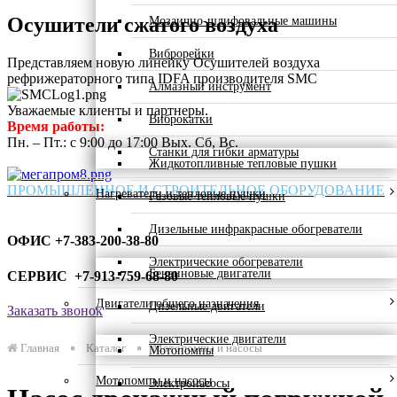
Осушители сжатого воздуха
Мозаично-шлифовальные машины
Виброрейки
Представляем новую линейку Осушителей воздуха
рефрижераторного типа IDFA производителя SMC
Алмазный инструмент
Уважаемые клиенты и партнеры.
Виброкатки
Время работы:
Пн. – Пт.: с 9:00 до 17:00 Вых. Сб, Вс.
Станки для гибки арматуры
Жидкотопливные тепловые пушки
ПРОМЫШЛЕННОЕ И СТРОИТЕЛЬНОЕ ОБОРУДОВАНИЕ
Нагреватели и тепловые пушки
Газовые тепловые пушки
Дизельные инфракрасные обогреватели
ОФИС +7-383-200-38-80
Электрические обогреватели
Бензиновые двигатели
СЕРВИС +7-913-759-68-80
Двигатели общего назначения
Дизельные двигатели
Заказать звонок
Электрические двигатели
Главная
Каталог
Мотопомпы и насосы
Мотопомпы
Мотопомпы и насосы
Электронасосы