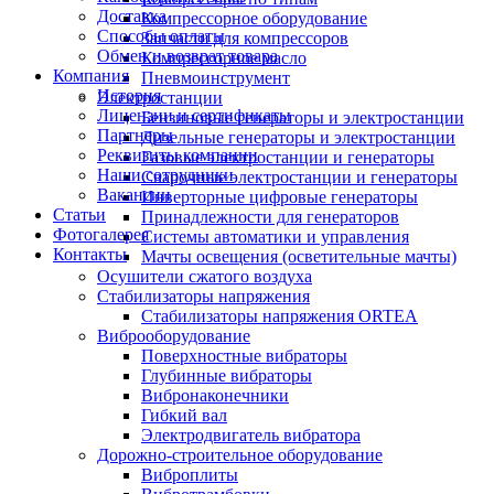
Доставка
Компрессорное оборудование
Способы оплаты
Запчасти для компрессоров
Обмен и возврат товара
Компрессорное масло
Компания
Пневмоинструмент
История
Электростанции
Лицензии и сертификаты
Бензиновые генераторы и электростанции
Партнеры
Дизельные генераторы и электростанции
Реквизиты компании
Газовые электростанции и генераторы
Наши сотрудники
Сварочные электростанции и генераторы
Вакансии
Инверторные цифровые генераторы
Статьи
Принадлежности для генераторов
Фотогалерея
Системы автоматики и управления
Контакты
Мачты освещения (осветительные мачты)
Осушители сжатого воздуха
Cтабилизаторы напряжения
Стабилизаторы напряжения ORTEA
Виброоборудование
Поверхностные вибраторы
Глубинные вибраторы
Вибронаконечники
Гибкий вал
Электродвигатель вибратора
Дорожно-строительное оборудование
Виброплиты