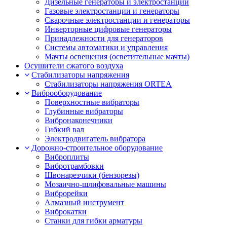
Дизельные генераторы и электростанции
Газовые электростанции и генераторы
Сварочные электростанции и генераторы
Инверторные цифровые генераторы
Принадлежности для генераторов
Системы автоматики и управления
Мачты освещения (осветительные мачты)
Осушители сжатого воздуха
Cтабилизаторы напряжения
Стабилизаторы напряжения ORTEA
Виброоборудование
Поверхностные вибраторы
Глубинные вибраторы
Вибронаконечники
Гибкий вал
Электродвигатель вибратора
Дорожно-строительное оборудование
Виброплиты
Вибротрамбовки
Швонарезчики (бензорезы)
Мозаично-шлифовальные машины
Виброрейки
Алмазный инструмент
Виброкатки
Станки для гибки арматуры