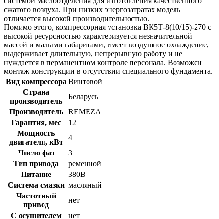
системой маслоотделения для изготовления качественного
сжатого воздуха. При низких энергозатратах модель
отличается высокой производительностью.
Помимо этого, компрессорная установка ВК5Т-8(10/15)-270 с
высокой ресурсностью характеризуется незначительной
массой и малыми габаритами, имеет воздушное охлаждение,
выдерживает длительную, непрерывную работу и не
нуждается в перманентном контроле персонала. Возможен
монтаж конструкции в отсутствии специального фундамента.
Вид компрессора
Винтовой
Страна
Беларусь
производитель
Производитель
REMEZA
Гарантия, мес
12
Мощность
4
двигателя, кВт
Число фаз
3
Тип привода
ременной
Питание
380В
Система смазки
масляный
Частотный
нет
привод
С осушителем
нет