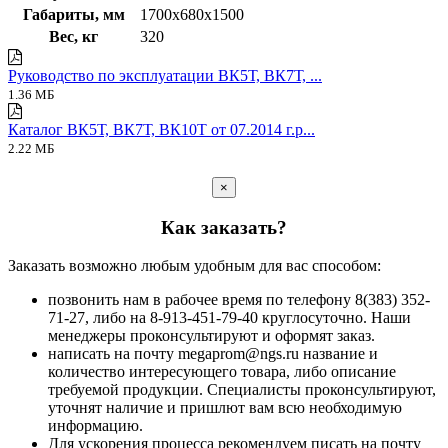
Габариты, мм
1700х680х1500
Вес, кг
320
Руководство по эксплуатации ВК5Т, ВК7Т, ...
1.36 МБ
Каталог ВК5Т, ВК7Т, ВК10Т от 07.2014 г.p...
2.22 МБ
×
Как заказать?
Заказать возможно любым удобным для вас способом:
позвонить нам в рабочее время по телефону 8(383) 352-
71-27, либо на 8-913-451-79-40 круглосуточно. Наши
менеджеры проконсультируют и оформят заказ.
написать на почту megaprom@ngs.ru название и
количество интересующего товара, либо описание
требуемой продукции. Специалисты проконсультируют,
уточнят наличие и пришлют вам всю необходимую
информацию.
Для ускорения процесса рекомендуем писать на почту