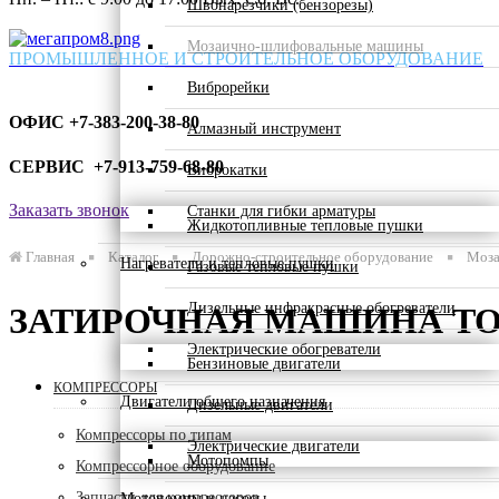
Швонарезчики (бензорезы)
Мозаично-шлифовальные машины
ПРОМЫШЛЕННОЕ И СТРОИТЕЛЬНОЕ ОБОРУДОВАНИЕ
Виброрейки
ОФИС +7-383-200-38-80
Алмазный инструмент
СЕРВИС +7-913-759-68-80
Виброкатки
Заказать звонок
Станки для гибки арматуры
Жидкотопливные тепловые пушки
Главная
Каталог
Дорожно-строительное оборудование
Моза
Нагреватели и тепловые пушки
Газовые тепловые пушки
Дизельные инфракрасные обогреватели
ЗАТИРОЧНАЯ МАШИНА TOR
Электрические обогреватели
Бензиновые двигатели
КОМПРЕССОРЫ
Двигатели общего назначения
Дизельные двигатели
Компрессоры по типам
Электрические двигатели
Мотопомпы
Компрессорное оборудование
Запчасти для компрессоров
Мотопомпы и насосы