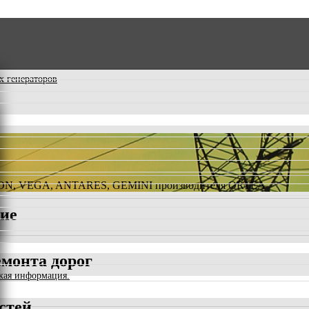
х генераторов
RION, VEGA, ANTARES, GEMINI производителя ORTEA
ние
емонта дорог
ская информация.
стей