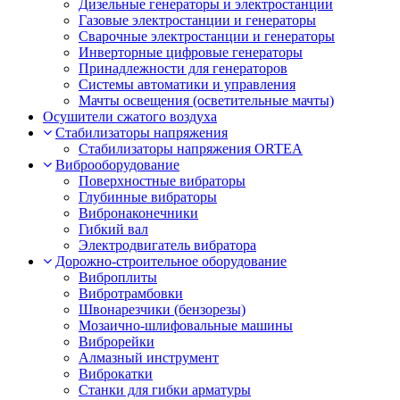
Дизельные генераторы и электростанции
Газовые электростанции и генераторы
Сварочные электростанции и генераторы
Инверторные цифровые генераторы
Принадлежности для генераторов
Системы автоматики и управления
Мачты освещения (осветительные мачты)
Осушители сжатого воздуха
Cтабилизаторы напряжения
Стабилизаторы напряжения ORTEA
Виброоборудование
Поверхностные вибраторы
Глубинные вибраторы
Вибронаконечники
Гибкий вал
Электродвигатель вибратора
Дорожно-строительное оборудование
Виброплиты
Вибротрамбовки
Швонарезчики (бензорезы)
Мозаично-шлифовальные машины
Виброрейки
Алмазный инструмент
Виброкатки
Станки для гибки арматуры