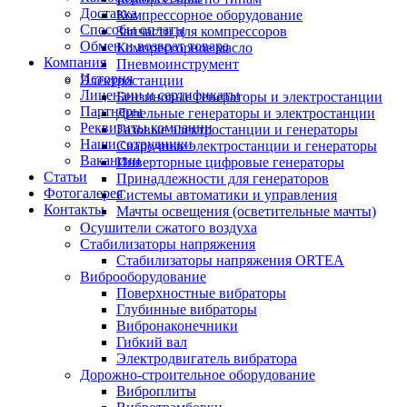
Доставка
Компрессорное оборудование
Способы оплаты
Запчасти для компрессоров
Обмен и возврат товара
Компрессорное масло
Компания
Пневмоинструмент
История
Электростанции
Лицензии и сертификаты
Бензиновые генераторы и электростанции
Партнеры
Дизельные генераторы и электростанции
Реквизиты компании
Газовые электростанции и генераторы
Наши сотрудники
Сварочные электростанции и генераторы
Вакансии
Инверторные цифровые генераторы
Статьи
Принадлежности для генераторов
Фотогалерея
Системы автоматики и управления
Контакты
Мачты освещения (осветительные мачты)
Осушители сжатого воздуха
Cтабилизаторы напряжения
Стабилизаторы напряжения ORTEA
Виброоборудование
Поверхностные вибраторы
Глубинные вибраторы
Вибронаконечники
Гибкий вал
Электродвигатель вибратора
Дорожно-строительное оборудование
Виброплиты